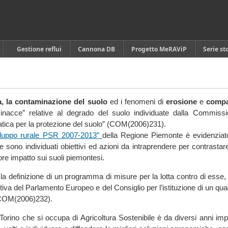
Gestione reflui
Cannona DB
Progetto MeRAViP
Serie st
, la contaminazione del suolo
ed i fenomeni di
erosione
e
compa
inacce” relative al degrado del suolo individuate dalla Commissi
tica per la protezione del suolo” (COM(2006)231).
iluppo rurale PSR 2007-2013”
della Regione Piemonte è evidenziato
e e sono individuati obiettivi ed azioni da intraprendere per contrastare
ore impatto sui suoli piemontesi.
la definizione di un programma di misure per la lotta contro di esse,
iva del Parlamento Europeo e del Consiglio per l’istituzione di un qua
 (COM(2006)232).
orino che si occupa di Agricoltura Sostenibile è da diversi anni im