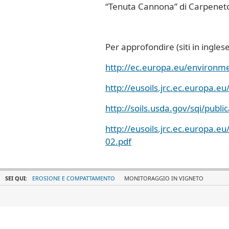
“Tenuta Cannona” di Carpeneto
Per approfondire (siti in inglese
http://ec.europa.eu/environme
http://eusoils.jrc.ec.europa.eu
http://soils.usda.gov/sqi/publi
http://eusoils.jrc.ec.europa.
02.pdf
SEI QUI:
EROSIONE E COMPATTAMENTO
MONITORAGGIO IN VIGNETO