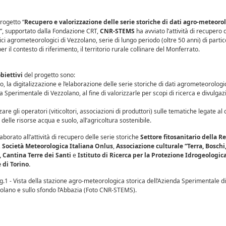
rogetto “
Recupero e valorizzazione delle serie storiche di dati agro-meteorol
”, supportato dalla Fondazione CRT,
CNR-STEMS
ha avviato l’attività di recupero 
rici agrometeorologici di Vezzolano, serie di lungo periodo (oltre 50 anni) di parti
er il contesto di riferimento, il territorio rurale collinare del Monferrato.
biettivi
del progetto sono:
ro, la digitalizzazione e l’elaborazione delle serie storiche di dati agrometeorologi
a Sperimentale di Vezzolano, al fine di valorizzarle per scopi di ricerca e divulga
zzare gli operatori (viticoltori, associazioni di produttori) sulle tematiche legate al 
delle risorse acqua e suolo, all’agricoltura sostenibile.
borato all’attività di recupero delle serie storiche
Settore fitosanitario della R
,
Società Meteorologica Italiana Onlus
,
Associazione culturale “Terra, Boschi
 Cantina Terre dei Santi
e
Istituto di Ricerca per la Protezione Idrogeologic
 di Torino.