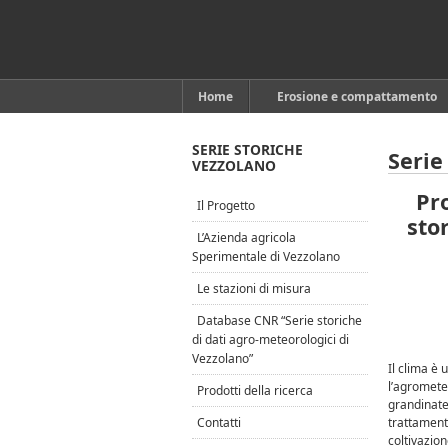
Home
Erosione e compattamento
SERIE STORICHE
Serie
VEZZOLANO
Pr
Il Progetto
sto
L’Azienda agricola
Sperimentale di Vezzolano
Le stazioni di misura
Database CNR “Serie storiche
di dati agro-meteorologici di
Vezzolano”
Il clima è 
l’agrometeo
Prodotti della ricerca
grandinate)
Contatti
trattamenti
coltivazion