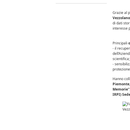
Grazie al p
Vezzolano
di dati sto
interesse p
Principali
o
- il recupe
dell’Aziend
scientifica;
- sensibili
protezione 
Hanno colla
Piemonte
Memorie",
IRPI) Sede