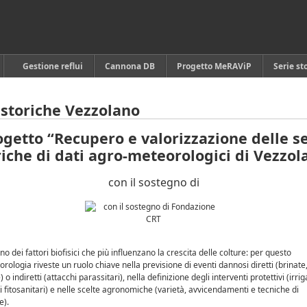
Gestione reflui
Cannona DB
Progetto MeRAViP
Serie st
 storiche Vezzolano
ogetto “
Recupero e valorizzazione delle se
riche di dati agro-meteorologici di Vezzol
con il sostegno di
uno dei fattori biofisici che più influenzano la crescita delle colture: per questo
rologia riveste un ruolo chiave nella previsione di eventi dannosi diretti (brinate
 o indiretti (attacchi parassitari), nella definizione degli interventi protettivi (irri
 fitosanitari) e nelle scelte agronomiche (varietà, avvicendamenti e tecniche di
e).