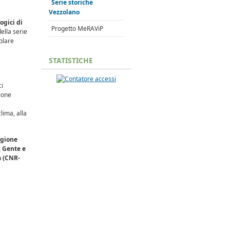
Serie storiche
Vezzolano
ogici di
Progetto MeRAViP
della serie
colare
STATISTICHE
ci
zione
clima, alla
egione
, Gente e
a (CNR-