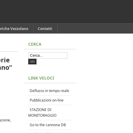
oriche Vezzolano
Contatti
CERCA
rie
ano
”
LINK VELOCI
Deflusso in tempo reale
Pubblicazioni on-line
STAZIONE DI
,
MONITORAGGIO
gazione,
Go to the cannona DB