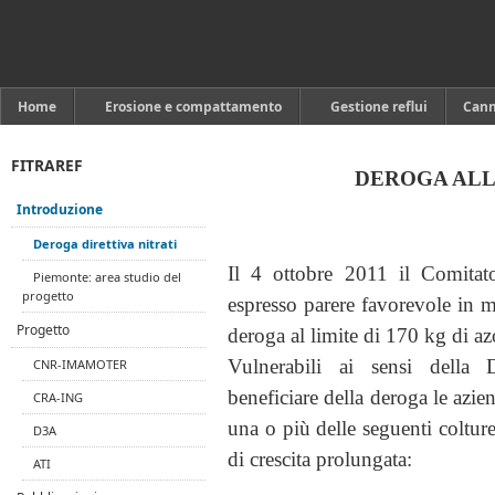
Home
Erosione e compattamento
Gestione reflui
Can
FITRAREF
DEROGA ALL
Introduzione
Deroga direttiva nitrati
Il 4 ottobre 2011 il Comitat
Piemonte: area studio del
progetto
espresso parere favorevole in mer
Progetto
deroga al limite di 170 kg di a
Vulnerabili ai sensi della D
CNR-IMAMOTER
beneficiare della deroga le azi
CRA-ING
una o più delle seguenti coltur
D3A
di crescita prolungata:
ATI