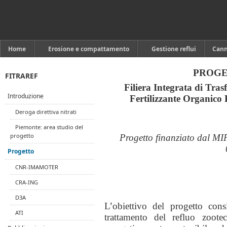
Home
Erosione e compattamento
Gestione reflui
Can
PROGE
FITRAREF
Filiera Integrata di Tra
Introduzione
Fertilizzante Organico P
Deroga direttiva nitrati
Piemonte: area studio del
progetto
Progetto finanziato dal M
Progetto
CNR-IMAMOTER
CRA-ING
D3A
L’obiettivo del progetto consi
ATI
trattamento del refluo zoote