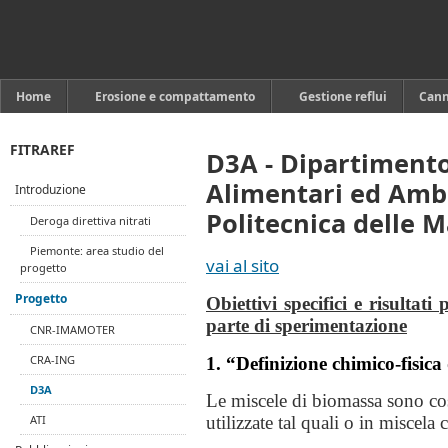
Home
Erosione e compattamento
Gestione reflui
Can
FITRAREF
D3A - Dipartimento
Alimentari ed Ambi
Introduzione
Politecnica delle 
Deroga direttiva nitrati
Piemonte: area studio del
vai al sito
progetto
Progetto
Obiettivi specifici e risultati
parte di sperimentazione
CNR-IMAMOTER
CRA-ING
1. “Definizione chimico-fisica
D3A
Le miscele di biomassa sono cost
ATI
utilizzate tal quali o in miscela